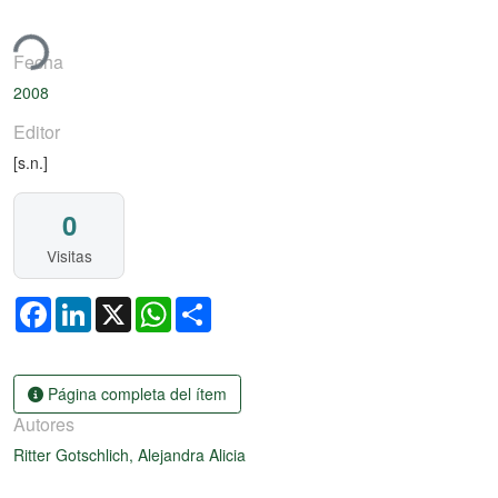
ndo...
Fecha
2008
Editor
[s.n.]
0
Visitas
Facebook
LinkedIn
X
WhatsApp
Share
Página completa del ítem
Autores
Ritter Gotschlich, Alejandra Alicia