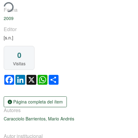
ando...
Fecha
2009
Editor
[s.n.]
0
Visitas
Facebook
LinkedIn
X
WhatsApp
Share
Página completa del ítem
Autores
Caracciolo Barrientos, Mario Andrés
Autor institucional