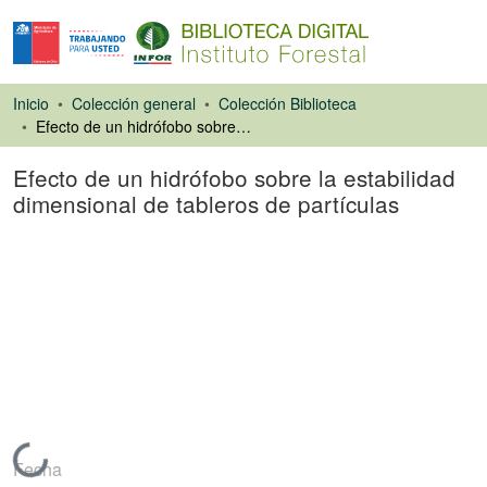
Inicio
Colección general
Colección Biblioteca
Efecto de un hidrófobo sobre la estabilidad dimensional de tableros de partículas
Efecto de un hidrófobo sobre la estabilidad
dimensional de tableros de partículas
Tesis
Cargando...
Fecha