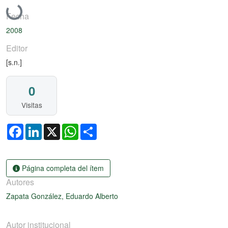
Cargando...
Fecha
2008
Editor
[s.n.]
0
Visitas
Facebook
LinkedIn
X
WhatsApp
Share
Página completa del ítem
Autores
Zapata González, Eduardo Alberto
Autor institucional