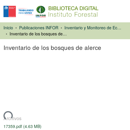
Inicio
Publicaciones INFOR
Inventario y Monitoreo de Ecosistemas Forestales
Inventario de los bosques de alerce
Inventario de los bosques de alerce
Libro
ando...
Archivos
17359.pdf
(4.63 MB)