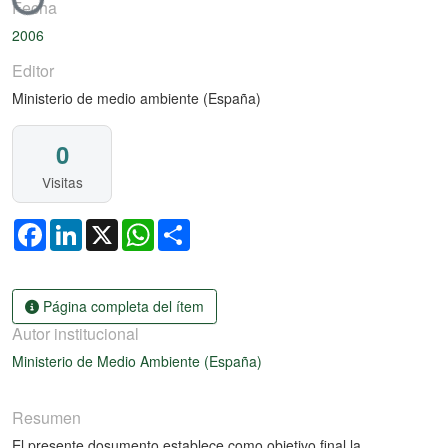
Cargando...
Fecha
2006
Editor
Ministerio de medio ambiente (España)
0
Visitas
Facebook
LinkedIn
X
WhatsApp
Share
Página completa del ítem
Autor institucional
Ministerio de Medio Ambiente (España)
Resumen
El presente dosumento establece como objetivo final la