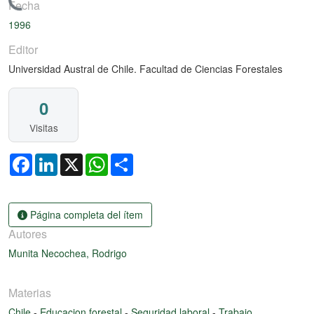
Cargando...
Fecha
1996
Editor
Universidad Austral de Chile. Facultad de Ciencias Forestales
0
Visitas
Facebook
LinkedIn
X
WhatsApp
Share
Página completa del ítem
Autores
Munita Necochea, Rodrigo
Materias
Chile
-
Educacion forestal
-
Seguridad laboral
-
Trabajo