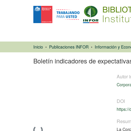
Inicio
Publicaciones INFOR
Boletín indicadores de expectativa
Autor i
Corpora
DOI
https:/
Libro
Resu
La Corp