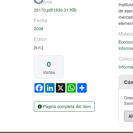
Cargando...
Archivos
Institu
25170.pdf
(836.31 KB)
de aser
mercado
Fecha
element
2008
Materi
Editor
Economi
[s.n.]
inform
Colecc
0
Informa
Visitas
Cóm
Facebook
LinkedIn
X
WhatsApp
Share
Corpo
Santi
Página completa del ítem