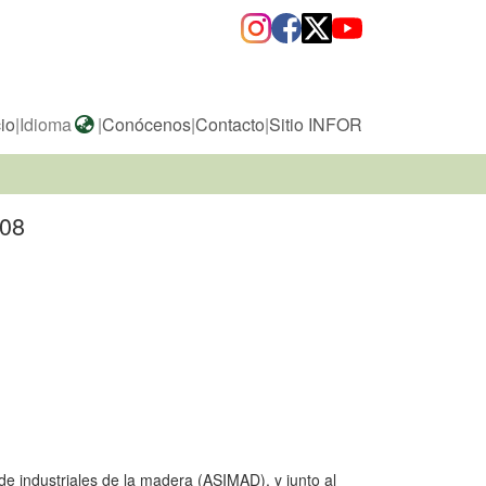
cio
|
Idioma
|
Conócenos
|
Contacto
|
Sitio INFOR
008
de industriales de la madera (ASIMAD), y junto al