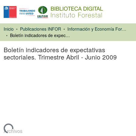
Inicio
Publicaciones INFOR
Información y Economía Forestal
Boletín indicadores de expectativas sectoriales. Trimestre Abril - Junio 2009
Boletín indicadores de expectativas
sectoriales. Trimestre Abril - Junio 2009
Libro
rgando...
Archivos