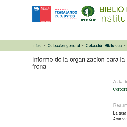
Inicio
Colección general
Colección Biblioteca
Informe de la organización para la
frena
Autor i
Corpora
Resu
Artículo de
La tasa
revista
Cargando...
Amazona