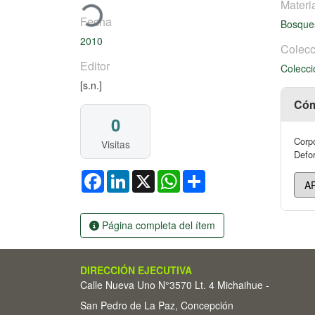
Materi
Fecha
Bosqu
2010
Colecc
Editor
Colecci
[s.n.]
Cóm
0
Corpo
Visitas
Defor
Facebook
LinkedIn
X
WhatsApp
Share
Página completa del ítem
DIRECCIÓN EJECUTIVA
Calle Nueva Uno N°3570 Lt. 4 Michaihue -
San Pedro de La Paz, Concepción