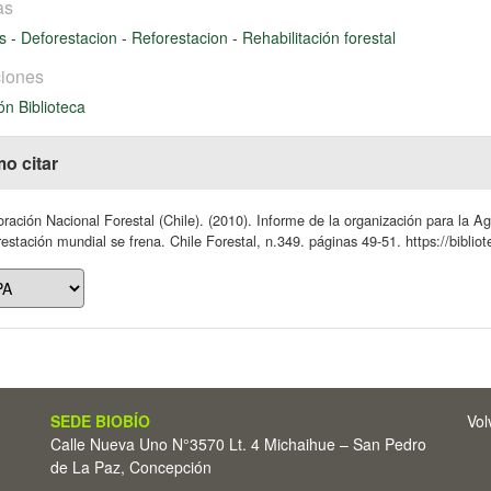
as
es
-
Deforestacion
-
Reforestacion
-
Rehabilitación forestal
iones
ón Biblioteca
o citar
ración Nacional Forestal (Chile). (2010). Informe de la organización para la Ag
estación mundial se frena. Chile Forestal, n.349. páginas 49-51. https://biblio
SEDE BIOBÍO
Vol
Calle Nueva Uno N°3570 Lt. 4 Michaihue – San Pedro
de La Paz, Concepción