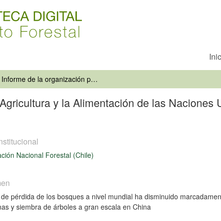
Ini
Informe de la organización para la Agricultura y la Alimentación de las Naciones Unidas: Deforestación mundial se frena
 Agricultura y la Alimentación de las Naciones
nstitucional
ción Nacional Forestal (Chile)
men
 de pérdida de los bosques a nivel mundial ha disminuido marcadament
s y siembra de árboles a gran escala en China