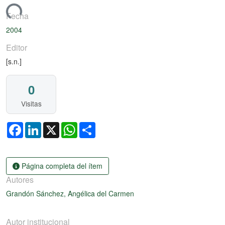
gando...
Fecha
2004
Editor
[s.n.]
0
Visitas
Facebook
LinkedIn
X
WhatsApp
Share
Página completa del ítem
Autores
Grandón Sánchez, Angélica del Carmen
Autor institucional