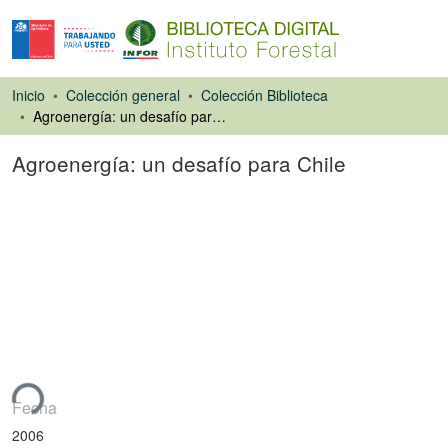
Inicio
Colección general
Colección Biblioteca
Agroenergía: un desafío para Chile
Agroenergía: un desafío para Chile
Libro
ndo...
Fecha
2006