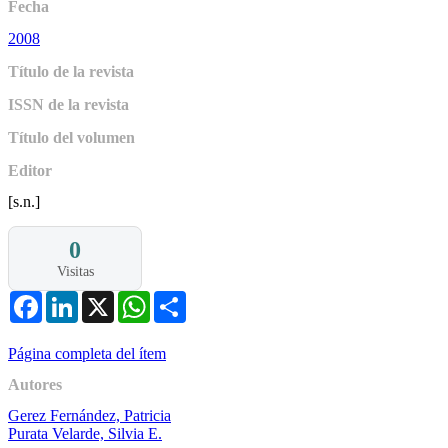
Fecha
2008
Título de la revista
ISSN de la revista
Título del volumen
Editor
[s.n.]
0
Visitas
Facebook
LinkedIn
X
WhatsApp
Share
Página completa del ítem
Autores
Gerez Fernández, Patricia
Purata Velarde, Silvia E.