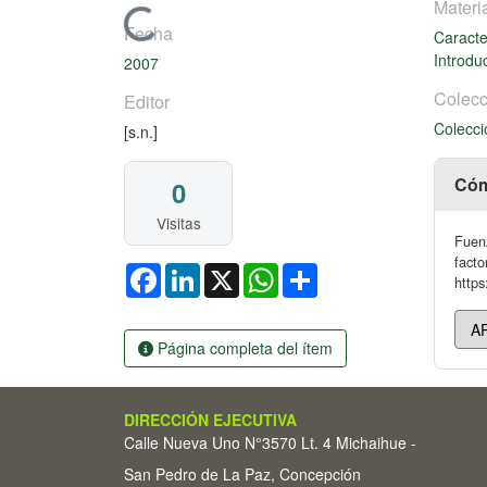
Materi
Cargando...
Fecha
Caracte
Introdu
2007
Colecc
Editor
Colecci
[s.n.]
Cóm
0
Visitas
Fuenz
facto
Facebook
LinkedIn
X
WhatsApp
Share
https
Página completa del ítem
DIRECCIÓN EJECUTIVA
Calle Nueva Uno N°3570 Lt. 4 Michaihue -
San Pedro de La Paz, Concepción