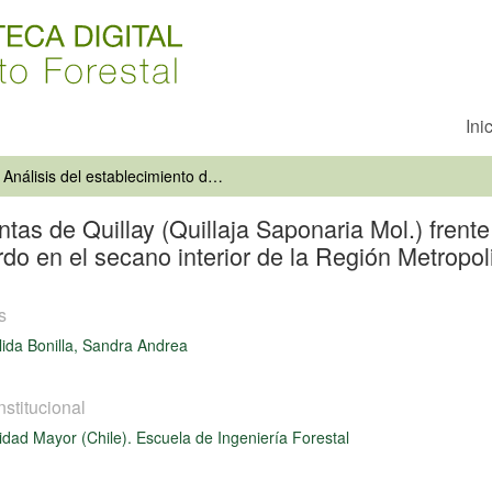
Ini
Análisis del establecimiento de plantas de Quillay (Quillaja Saponaria Mol.) frente a la interacción de los factores micorrización, riego y guano de cerdo en el secano interior de la Región Metropolitana
ntas de Quillay (Quillaja Saponaria Mol.) frente 
rdo en el secano interior de la Región Metropol
s
ida Bonilla, Sandra Andrea
nstitucional
idad Mayor (Chile). Escuela de Ingeniería Forestal