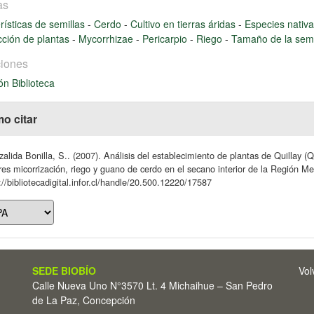
as
rísticas de semillas
-
Cerdo
-
Cultivo en tierras áridas
-
Especies nativ
cción de plantas
-
Mycorrhizae
-
Pericarpio
-
Riego
-
Tamaño de la semi
iones
ón Biblioteca
o citar
alida Bonilla, S.. (2007). Análisis del establecimiento de plantas de Quillay (Qu
res micorrización, riego y guano de cerdo en el secano interior de la Región Met
://bibliotecadigital.infor.cl/handle/20.500.12220/17587
SEDE BIOBÍO
Vol
Calle Nueva Uno N°3570 Lt. 4 Michaihue – San Pedro
de La Paz, Concepción