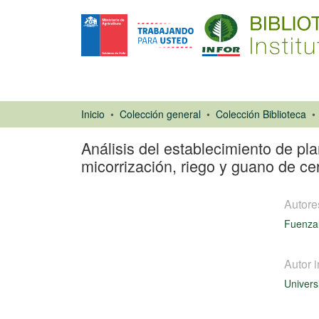
Inicio
Colección general
Colección Biblioteca
Análisis del establecimiento de pla
micorrización, riego y guano de ce
Autore
Fuenzal
Autor i
Univers
Tesis