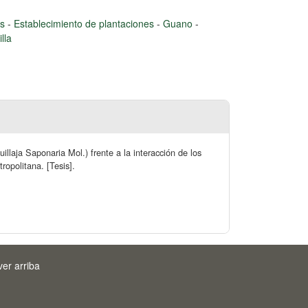
as
-
Establecimiento de plantaciones
-
Guano
-
lla
illaja Saponaria Mol.) frente a la interacción de los
ropolitana. [Tesis].
ver arriba