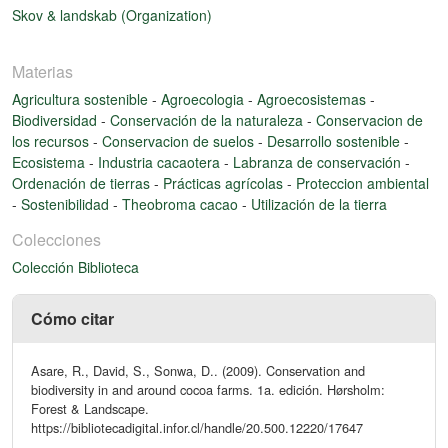
Skov & landskab (Organization)
Materias
Agricultura sostenible
-
Agroecologia
-
Agroecosistemas
-
Biodiversidad
-
Conservación de la naturaleza
-
Conservacion de
los recursos
-
Conservacion de suelos
-
Desarrollo sostenible
-
Ecosistema
-
Industria cacaotera
-
Labranza de conservación
-
Ordenación de tierras
-
Prácticas agrícolas
-
Proteccion ambiental
-
Sostenibilidad
-
Theobroma cacao
-
Utilización de la tierra
Colecciones
Colección Biblioteca
Cómo citar
Asare, R., David, S., Sonwa, D.. (2009). Conservation and
biodiversity in and around cocoa farms. 1a. edición. Hørsholm:
Forest & Landscape.
https://bibliotecadigital.infor.cl/handle/20.500.12220/17647