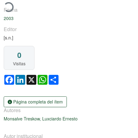
argando...
Fecha
2003
Editor
[s.n.]
0
Visitas
Facebook
LinkedIn
X
WhatsApp
Share
Página completa del ítem
Autores
Monsalve Treskow, Luxciardo Ernesto
Autor institucional