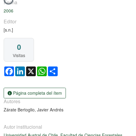
Fecha
2006
Editor
[s.n.]
0
Visitas
Facebook
LinkedIn
X
WhatsApp
Share
Página completa del ítem
Autores
Zárate Bertoglio, Javier Andrés
Autor institucional
Universidad Austral de Chile. Facultad de Ciencias Forestales