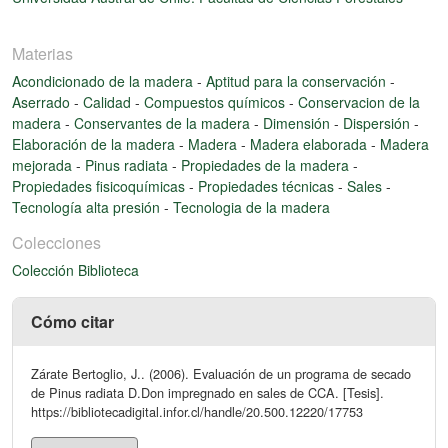
Materias
Acondicionado de la madera
-
Aptitud para la conservación
-
Aserrado
-
Calidad
-
Compuestos químicos
-
Conservacion de la
madera
-
Conservantes de la madera
-
Dimensión
-
Dispersión
-
Elaboración de la madera
-
Madera
-
Madera elaborada
-
Madera
mejorada
-
Pinus radiata
-
Propiedades de la madera
-
Propiedades fisicoquímicas
-
Propiedades técnicas
-
Sales
-
Tecnología alta presión
-
Tecnologia de la madera
Colecciones
Colección Biblioteca
Cómo citar
Zárate Bertoglio, J.. (2006). Evaluación de un programa de secado
de Pinus radiata D.Don impregnado en sales de CCA. [Tesis].
https://bibliotecadigital.infor.cl/handle/20.500.12220/17753