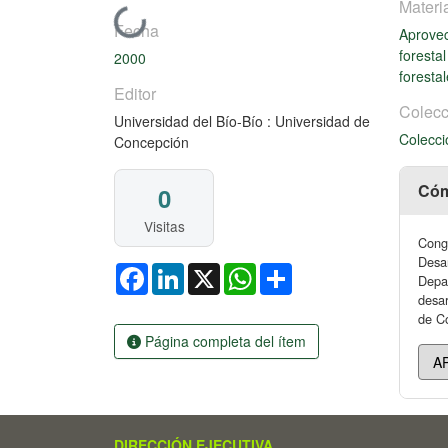
Materi
Cargando...
Fecha
Aprove
foresta
2000
foresta
Editor
Colecc
Universidad del Bío-Bío : Universidad de
Colecci
Concepción
Cóm
0
Visitas
Congr
Desar
Facebook
LinkedIn
X
WhatsApp
Share
Depar
desar
de Co
Página completa del ítem
DIRECCIÓN EJECUTIVA