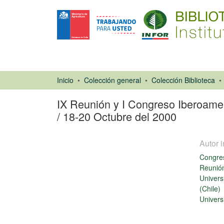
Inicio
Colección general
Colección Biblioteca
IX Reunión y I Congreso Iberoameri
/ 18-20 Octubre del 2000
Autor i
Congres
Reunión
Univers
(Chile)
Actas de
Univers
congreso