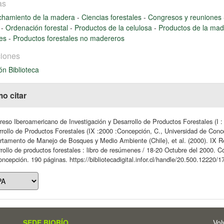
as
chamiento de la madera
-
Ciencias forestales
-
Congresos y reuniones
l
-
Ordenación forestal
-
Productos de la celulosa
-
Productos de la ma
les
-
Productos forestales no madereros
iones
ón Biblioteca
o citar
eso Iberoamericano de Investigación y Desarrollo de Productos Forestales (I :
rollo de Productos Forestales (IX :2000 :Concepción, C., Universidad de Conce
tamento de Manejo de Bosques y Medio Ambiente (Chile), et al. (2000). IX Re
rollo de productos forestales : libro de resúmenes / 18-20 Octubre del 2000. C
ncepción. 190 páginas. https://bibliotecadigital.infor.cl/handle/20.500.12220/
SEDE BIOBÍO
Vol