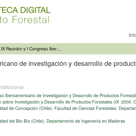
Ini
IX Reunión y I Congreso Iberoamericano de investigación y desarrollo de productos forestales : libro de resúmenes / 18-20 Octubre del 2000
cano de investigación y desarrollo de product
nstitucional
o Iberoamericano de Investigación y Desarrollo de Productos Forestale
 sobre Investigación y Desarrollo de Productos Forestales (IX :2000 :
idad de Concepción (Chile). Facultad de Ciencias Forestales. Depar
idad del Bío Bío (Chile). Departamento de Ingeniería en Maderas