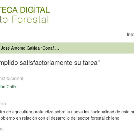
Ini
José Antonio Galilea "Conaf ha cumplido satisfactoriamente su tarea"
plido satisfactoriamente su tarea"
nstitucional
ón Chile
men
stro de agricultura profundiza sobre la nueva institucionalidad de este 
obierno en relación con el desarrollo del sector forestal chileno
as