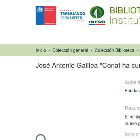
Inicio
Colección general
Colección Biblioteca
José Antonio Galilea "Conaf ha cum
Autor i
Fundaci
Resu
Artículo de
El mini
revista
nuevo g
Materi