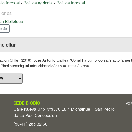
llo forestal
-
Politica agricola
-
Politica forestal
iones
ón Biblioteca
 más
o citar
ción Chile. (2010). José Antonio Galilea "Conaf ha cumplido satisfactoriament
://bibliotecadigital.infor.cl/handle/20.500.12220/17866
SEDE BIOBÍO
Vol
Calle Nueva Uno N°3570 Lt. 4 Michaihue – San Pedro
de La Paz, Concepción
(56-41) 285 32 60