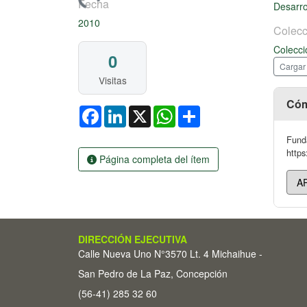
Cargando...
Fecha
Desarro
2010
Colecc
Colecci
0
Cargar
Visitas
Cóm
Facebook
LinkedIn
X
WhatsApp
Share
Funda
https
Página completa del ítem
DIRECCIÓN EJECUTIVA
Calle Nueva Uno N°3570 Lt. 4 Michaihue -
San Pedro de La Paz, Concepción
(56-41) 285 32 60