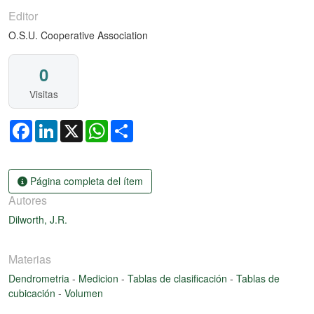
Editor
O.S.U. Cooperative Association
0
Visitas
Facebook
LinkedIn
X
WhatsApp
Share
Página completa del ítem
Autores
Dilworth, J.R.
Materias
Dendrometria
-
Medicion
-
Tablas de clasificación
-
Tablas de
cubicación
-
Volumen