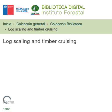
Inicio
Colección general
Colección Biblioteca
Log scaling and timber cruising
Log scaling and timber cruising
Libro
Cargando...
Fecha
1961