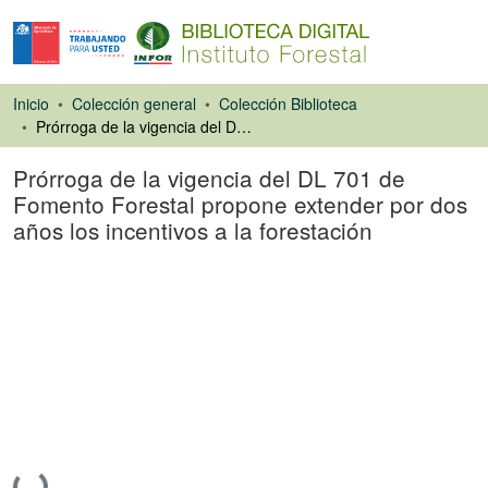
Inicio
Colección general
Colección Biblioteca
Prórroga de la vigencia del DL 701 de Fomento Forestal propone extender por dos años los incentivos a la forestación
Prórroga de la vigencia del DL 701 de
Fomento Forestal propone extender por dos
años los incentivos a la forestación
Artículo de revista
Cargando...