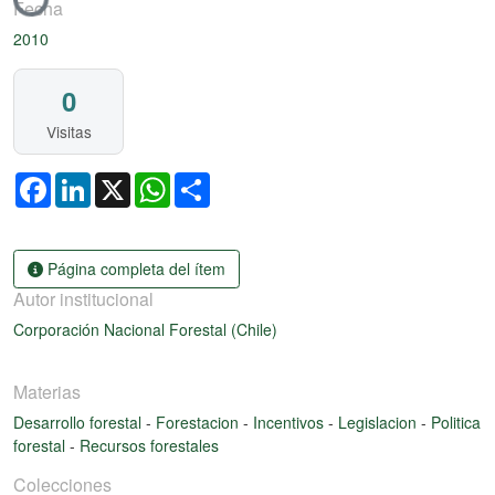
Fecha
2010
0
Visitas
Facebook
LinkedIn
X
WhatsApp
Share
Página completa del ítem
Autor institucional
Corporación Nacional Forestal (Chile)
Materias
Desarrollo forestal
-
Forestacion
-
Incentivos
-
Legislacion
-
Politica
forestal
-
Recursos forestales
Colecciones