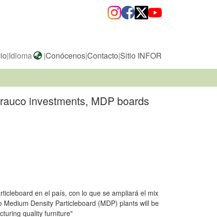
cio
|
Idioma
|
Conócenos
|
Contacto
|
Sitio INFOR
 Arauco investments, MDP boards
ticleboard en el país, con lo que se ampliará el mix
wo Medium Density Particleboard (MDP) plants will be
turing quality furniture"