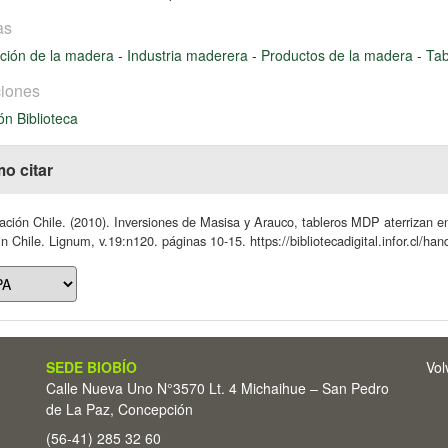
as
ción de la madera
-
Industria maderera
-
Productos de la madera
-
Tab
iones
ón Biblioteca
o citar
ción Chile. (2010). Inversiones de Masisa y Arauco, tableros MDP aterrizan
in Chile. Lignum, v.19:n120. páginas 10-15. https://bibliotecadigital.infor.cl/h
SEDE BIOBÍO
Vol
Calle Nueva Uno N°3570 Lt. 4 Michaihue – San Pedro
de La Paz, Concepción
(56-41) 285 32 60