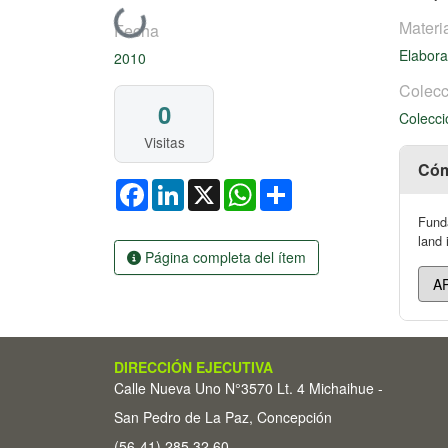
Cargando...
Materi
Fecha
Elabora
2010
Colecc
0
Colecci
Visitas
Cóm
Facebook
LinkedIn
X
WhatsApp
Share
Funda
land 
Página completa del ítem
DIRECCIÓN EJECUTIVA
Calle Nueva Uno N°3570 Lt. 4 Michaihue -
San Pedro de La Paz, Concepción
(56-41) 285 32 60