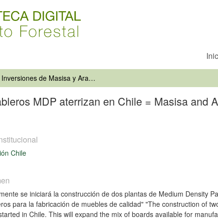
Ini
Inversiones de Masisa y Arauco, tableros MDP aterrizan en Chile = Masisa and Arauco investments, MDP boards land in Chile
tableros MDP aterrizan en Chile = Masisa and
nstitucional
ón Chile
men
mente se iniciará la construcción de dos plantas de Medium Density Par
eros para la fabricación de muebles de calidad" "The construction of t
started in Chile. This will expand the mix of boards available for manufac