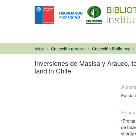
Inicio
Colección general
Colección Biblioteca
Inversiones de Masisa y Arauco, 
land in Chile
Autor i
Fundaci
Resu
Artículo de
"Pronta
revista
de tabl
shortly 