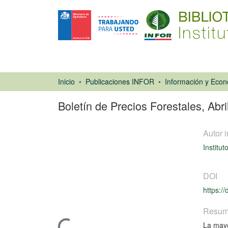
Inicio
Publicaciones INFOR
Boletín de Precios Forestales, Abri
Autor i
Institut
DOI
https:/
Libro
Resu
La mayo