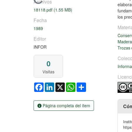
Cargando...
Archivos
elabora
18118.pdf
(1.55 MB)
fundame
los pre
Fecha
Materi
1989
Conser
Editor
Madera 
INFOR
Trozas
Colecc
0
Informa
Visitas
Licenc
Facebook
LinkedIn
X
WhatsApp
Share
Página completa del ítem
Cóm
Insti
https