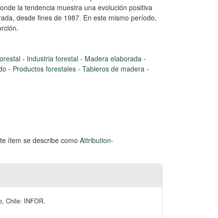
donde la tendencia muestra una evolución positiva
rada, desde fines de 1987. En este mismo período,
rción.
orestal
-
Industria forestal
-
Madera elaborada
-
ado
-
Productos forestales
-
Tableros de madera
-
este ítem se describe como
Attribution-
go, Chile: INFOR.