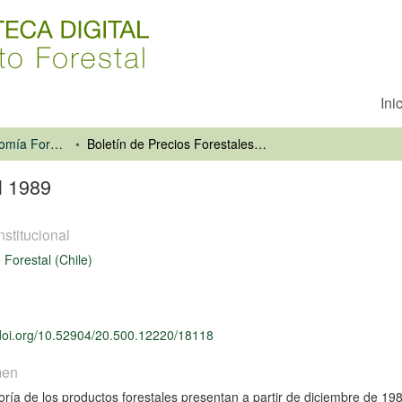
Ini
Información y Economía Forestal
Boletín de Precios Forestales, Abril 1989
l 1989
nstitucional
o Forestal (Chile)
/doi.org/10.52904/20.500.12220/18118
men
ría de los productos forestales presentan a partir de diciembre de 19