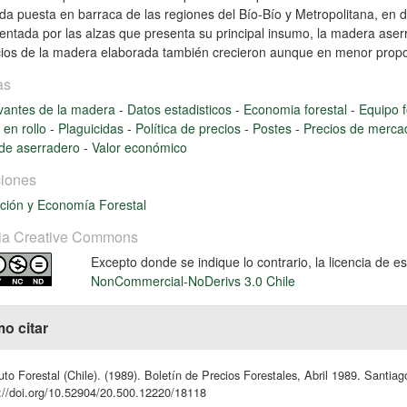
da puesta en barraca de las regiones del Bío-Bío y Metropolitana, en 
ntada por las alzas que presenta su principal insumo, la madera aser
cios de la madera elaborada también crecieron aunque en menor propo
as
vantes de la madera
-
Datos estadisticos
-
Economia forestal
-
Equipo f
en rollo
-
Plaguicidas
-
Política de precios
-
Postes
-
Precios de merc
 de aserradero
-
Valor económico
iones
ción y Economía Forestal
ia Creative Commons
Excepto donde se indique lo contrario, la licencia de 
NonCommercial-NoDerivs 3.0 Chile
o citar
tuto Forestal (Chile). (1989). Boletín de Precios Forestales, Abril 1989. Santia
://doi.org/10.52904/20.500.12220/18118