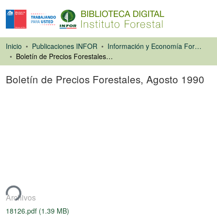
Inicio
Publicaciones INFOR
Información y Economía Forestal
Boletín de Precios Forestales, Agosto 1990
Boletín de Precios Forestales, Agosto 1990
Libro
ando...
Archivos
18126.pdf
(1.39 MB)