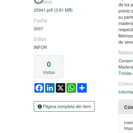
Cargando...
Archivos
de los 
25941.pdf
(3.81 MB)
precio 
su part
Fecha
madera 
2007
respect
Metropo
Editor
de vera
INFOR
Materi
Conser
0
Madera 
Visitas
Trozas
Colecc
Facebook
LinkedIn
X
WhatsApp
Share
Informa
Página completa del ítem
Cóm
Insti
https