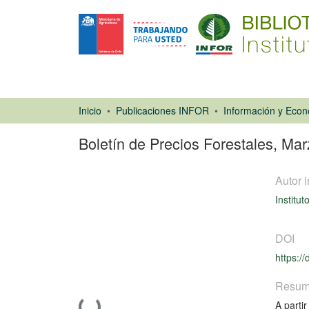
Inicio
Publicaciones INFOR
Boletín de Precios Forestales, Ma
Autor i
Institut
DOI
https:/
Libro
Resu
A parti