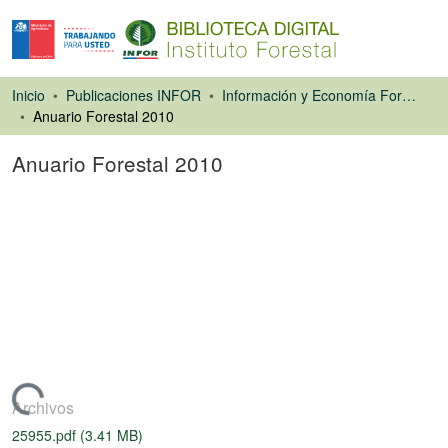
Inicio
Publicaciones INFOR
Información y Economía Forestal
Anuario Forestal 2010
Anuario Forestal 2010
Libro
Cargando...
Archivos
25955.pdf
(3.41 MB)