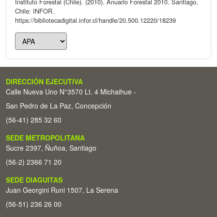
Instituto Forestal (Chile). (2010). Anuario Forestal 2010. Santiago,
Chile: INFOR.
https://bibliotecadigital.infor.cl/handle/20.500.12220/18239
DIRECCIÓN EJECUTIVA
Calle Nueva Uno N°3570 Lt. 4 Michaihue -
San Pedro de La Paz, Concepción
(56-41) 285 32 60
SEDE METROPOLITANA
Sucre 2397, Ñuñoa, Santiago
(56-2) 2366 71 20
SEDE DIAGUITAS
Juan Georgini Runi 1507, La Serena
(56-51) 236 26 00