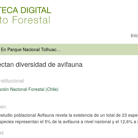
Ini
En Parque Nacional Tolhuaca: detectan diversidad de avifauna
ctan diversidad de avifauna
nstitucional
ción Nacional Forestal (Chile)
men
estudio poblacional Avifauna revela la existencia de un total de 23 espec
species representan el 5% de la avifauna a nivel nacional y el 12,6% a 
as