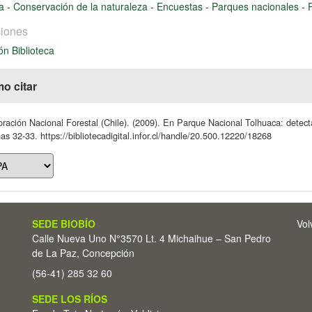
na
-
Conservación de la naturaleza
-
Encuestas
-
Parques nacionales
-
iones
ón Biblioteca
o citar
ración Nacional Forestal (Chile). (2009). En Parque Nacional Tolhuaca: detecta
as 32-33. https://bibliotecadigital.infor.cl/handle/20.500.12220/18268
SEDE BIOBÍO
Vol
Calle Nueva Uno N°3570 Lt. 4 Michaihue – San Pedro
de La Paz, Concepción
(56-41) 285 32 60
SEDE LOS RÍOS