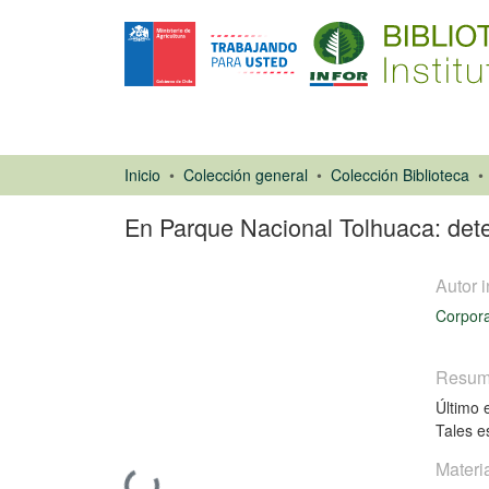
Inicio
Colección general
Colección Biblioteca
En Parque Nacional Tolhuaca: dete
Autor i
Corpora
Resu
Artículo de
Último 
revista
Tales e
Materi
Cargando...