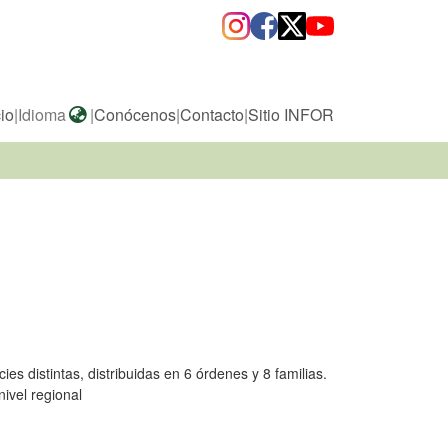
cio
|
Idioma
|
Conócenos
|
Contacto
|
Sitio INFOR
ies distintas, distribuidas en 6 órdenes y 8 familias.
nivel regional