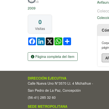
Fecha
Avifau
2009
Colecc
Colecci
0
Visitas
Cóm
Facebook
LinkedIn
X
WhatsApp
Share
Corpo
págin
Página completa del ítem
DIRECCIÓN EJECUTIVA
Calle Nueva Uno N°3570 Lt. 4 Michaihue -
San Pedro de La Paz, Concepción
(56-41) 285 32 60
SEDE METROPOLITANA