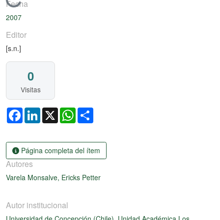
Cargando...
Fecha
2007
Editor
[s.n.]
0
Visitas
Facebook
LinkedIn
X
WhatsApp
Share
Página completa del ítem
Autores
Varela Monsalve, Ericks Petter
Autor institucional
Universidad de Concepción (Chile). Unidad Académica Los