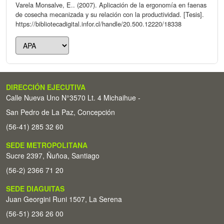
Varela Monsalve, E.. (2007). Aplicación de la ergonomía en faenas
de cosecha mecanizada y su relación con la productividad. [Tesis].
https://bibliotecadigital.infor.cl/handle/20.500.12220/18338
DIRECCIÓN EJECUTIVA
Calle Nueva Uno N°3570 Lt. 4 Michaihue -
San Pedro de La Paz, Concepción
(56-41) 285 32 60
SEDE METROPOLITANA
Sucre 2397, Ñuñoa, Santiago
(56-2) 2366 71 20
SEDE DIAGUITAS
Juan Georgini Runi 1507, La Serena
(56-51) 236 26 00