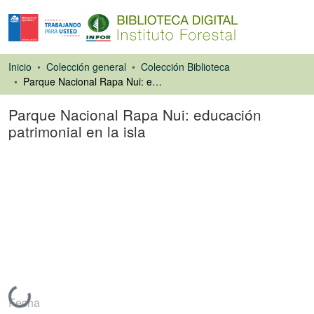
Inicio
Colección general
Colección Biblioteca
Parque Nacional Rapa Nui: educación patrimonial en la isla
Parque Nacional Rapa Nui: educación
patrimonial en la isla
Artículo de revista
Cargando...
Fecha