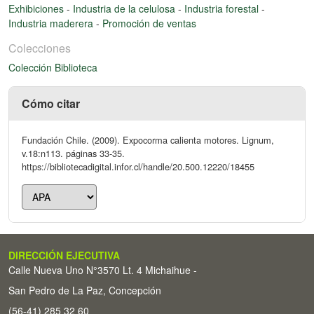
Exhibiciones
-
Industria de la celulosa
-
Industria forestal
-
Industria maderera
-
Promoción de ventas
Colecciones
Colección Biblioteca
Cómo citar
Fundación Chile. (2009). Expocorma calienta motores. Lignum,
v.18:n113. páginas 33-35.
https://bibliotecadigital.infor.cl/handle/20.500.12220/18455
DIRECCIÓN EJECUTIVA
Calle Nueva Uno N°3570 Lt. 4 Michaihue -
San Pedro de La Paz, Concepción
(56-41) 285 32 60