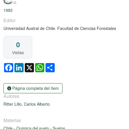
Cargando...
Fecha
1982
Editor
Universidad Austral de Chile. Facultad de Ciencias Forestales
0
Visitas
Facebook
LinkedIn
X
WhatsApp
Share
Página completa del ítem
Autores
Ritter Lillo, Carlos Alberto
Materias
Chile
-
Quimica del suelo
-
Suelos