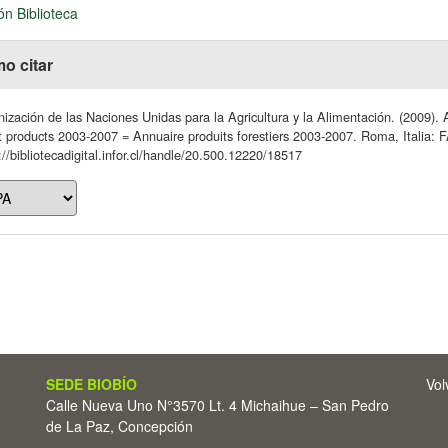
ón Biblioteca
o citar
ización de las Naciones Unidas para la Agricultura y la Alimentación. (2009).
t products 2003-2007 = Annuaire produits forestiers 2003-2007. Roma, Italia: 
://bibliotecadigital.infor.cl/handle/20.500.12220/18517
SEDE BIOBÍO
Vol
Calle Nueva Uno N°3570 Lt. 4 Michaihue – San Pedro
de La Paz, Concepción