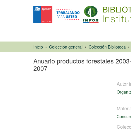
Inicio
Colección general
Colección Biblioteca
Anuario productos forestales 2003
2007
Autor i
Organiz
Materi
Consu
Libro
Colecc