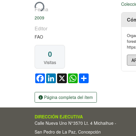
Cargando...
Colecci
Fecha
2009
Cóm
Editor
Organ
FAO
fores
https
0
Visitas
Facebook
LinkedIn
X
WhatsApp
Share
Página completa del ítem
DIRECCIÓN EJECUTIVA
Calle Nueva Uno N°3570 Lt. 4 Michaihue -
San Pedro de La Paz, Concepción