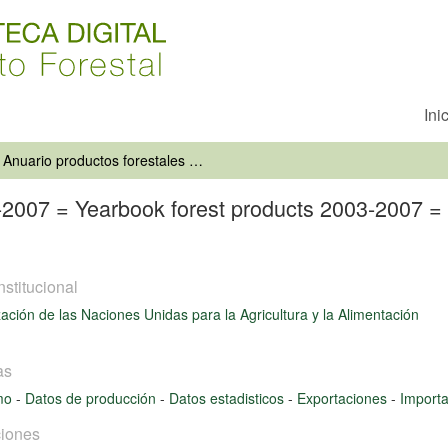
Ini
Anuario productos forestales 2003-2007 = Yearbook forest products 2003-2007 = Annuaire produits forestiers 2003-2007
-2007 = Yearbook forest products 2003-2007 = A
nstitucional
ación de las Naciones Unidas para la Agricultura y la Alimentación
as
mo
-
Datos de producción
-
Datos estadisticos
-
Exportaciones
-
Importa
iones