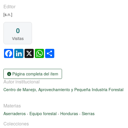
Editor
[s.n.]
0
Visitas
Facebook
LinkedIn
X
WhatsApp
Share
Página completa del ítem
Autor institucional
Centro de Manejo, Aprovechamiento y Pequeña Industria Forestal
Materias
Aserraderos
-
Equipo forestal
-
Honduras
-
Sierras
Colecciones