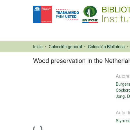
Inicio
Colección general
Colección Biblioteca
Wood preservation in the Netherla
Autore
Burgers
Cockcro
Jong, 
Libro
Autor i
Styrelse