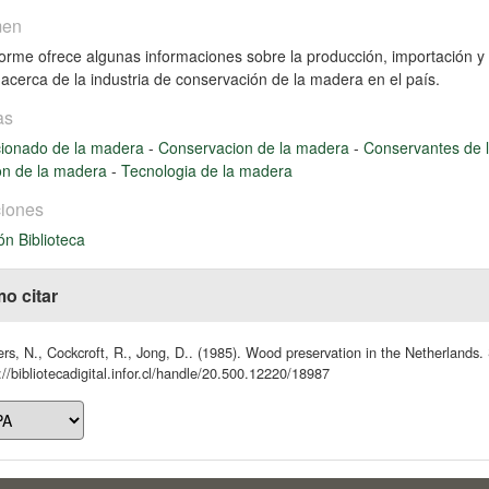
men
forme ofrece algunas informaciones sobre la producción, importación y
, acerca de la industria de conservación de la madera en el país.
as
cionado de la madera
-
Conservacion de la madera
-
Conservantes de
on de la madera
-
Tecnologia de la madera
iones
ón Biblioteca
o citar
rs, N., Cockcroft, R., Jong, D.. (1985). Wood preservation in the Netherlands. 
://bibliotecadigital.infor.cl/handle/20.500.12220/18987