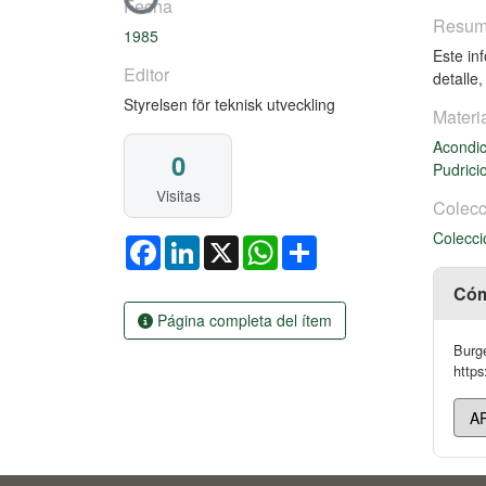
Cargando...
Fecha
Resu
1985
Este in
Editor
detalle
Styrelsen för teknisk utveckling
Materi
Acondi
0
Pudrici
Visitas
Colecc
Colecci
Facebook
LinkedIn
X
WhatsApp
Share
Cóm
Página completa del ítem
Burge
https