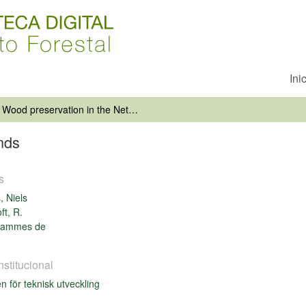
Ini
Wood preservation in the Netherlands
nds
s
, Niels
ft, R.
Dammes de
nstitucional
n för teknisk utveckling