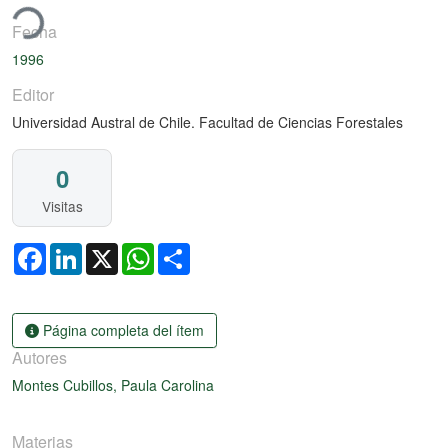
ando...
Fecha
1996
Editor
Universidad Austral de Chile. Facultad de Ciencias Forestales
0
Visitas
Facebook
LinkedIn
X
WhatsApp
Share
Página completa del ítem
Autores
Montes Cubillos, Paula Carolina
Materias