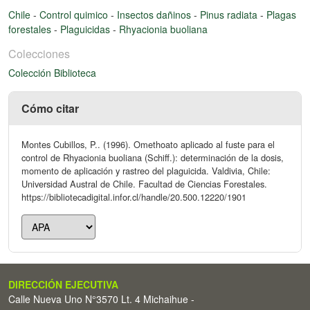
Chile
-
Control quimico
-
Insectos dañinos
-
Pinus radiata
-
Plagas
forestales
-
Plaguicidas
-
Rhyacionia buoliana
Colecciones
Colección Biblioteca
Cómo citar
Montes Cubillos, P.. (1996). Omethoato aplicado al fuste para el
control de Rhyacionia buoliana (Schiff.): determinación de la dosis,
momento de aplicación y rastreo del plaguicida. Valdivia, Chile:
Universidad Austral de Chile. Facultad de Ciencias Forestales.
https://bibliotecadigital.infor.cl/handle/20.500.12220/1901
DIRECCIÓN EJECUTIVA
Calle Nueva Uno N°3570 Lt. 4 Michaihue -