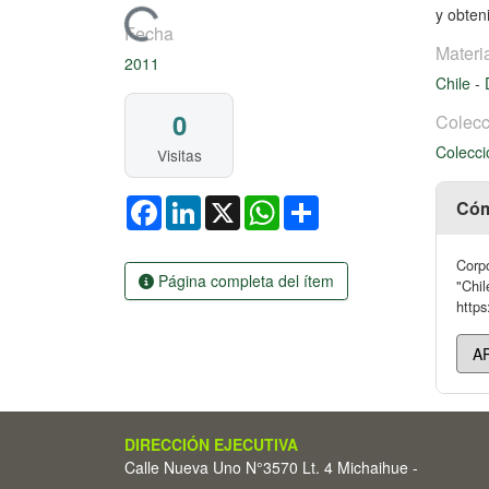
y obten
Cargando...
Fecha
Materi
2011
Chile
-
0
Colecc
Colecci
Visitas
Facebook
LinkedIn
X
WhatsApp
Share
Cóm
Corpo
Página completa del ítem
"Chil
https
DIRECCIÓN EJECUTIVA
Calle Nueva Uno N°3570 Lt. 4 Michaihue -