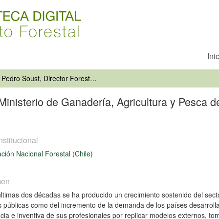
Ini
Pedro Soust, Director Forestal del Ministerio de Ganadería, Agricultura y Pesca de Uruguay: "Chile es el modelo que tenemos en forestación"
 Ministerio de Ganadería, Agricultura y Pesca 
nstitucional
ción Nacional Forestal (Chile)
men
últimas dos décadas se ha producido un crecimiento sostenido del sector
as públicas como del incremento de la demanda de los países desarrol
cia e inventiva de sus profesionales por replicar modelos externos, t