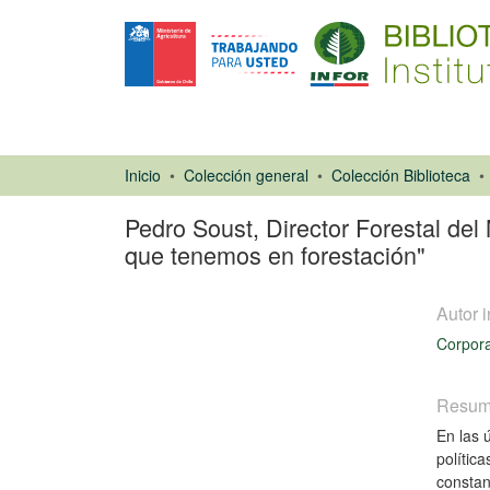
Inicio
Colección general
Colección Biblioteca
Pedro Soust, Director Forestal del
que tenemos en forestación"
Autor i
Corpora
Resu
Artículo de
En las 
revista
polític
constan