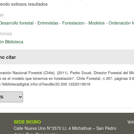
iendo exitosos resultados
as
Desarrollo forestal
-
Entrevistas
-
Forestacion
-
Modelos
-
Ordenación f
iones
ón Biblioteca
o citar
ración Nacional Forestal (Chile). (2011). Pedro Soust, Director Forestal del M
e es el modelo que tenemos en forestación". Chile Forestal, n.357. páginas 3-6
://bibliotecadigital.infor.cl/handle/20.500.12220/19016
SEDE BIOBÍO
Vol
Calle Nueva Uno N°3570 Lt. 4 Michaihue – San Pedro