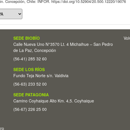
ón. Concepción, Chile: INFOR. https://doi.org/10.52904/20.500.12220/19076
SEDE BIOBÍO
Vol
Calle Nueva Uno N°3570 Lt. 4 Michaihue – San Pedro
de La Paz, Concepción
(56-41) 285 32 60
SEDE LOS RÍOS
Fundo Teja Norte s/n. Valdivia
(56-63) 233 52 00
SEDE PATAGONIA
Camino Coyhaique Alto Km. 4,5. Coyhaique
(56-67) 226 25 00
tro