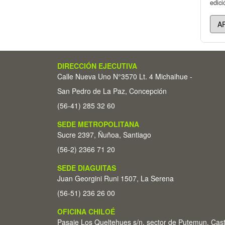
edici
DIRECCIÓN EJECUTIVA
Calle Nueva Uno N°3570 Lt. 4 Michaihue -
San Pedro de La Paz, Concepción
(56-41) 285 32 60
SEDE METROPOLITANA
Sucre 2397, Ñuñoa, Santiago
(56-2) 2366 71 20
SEDE DIAGUITAS
Juan Georgini Runi 1507, La Serena
(56-51) 236 26 00
OFICINA CHILOÉ
Pasaje Los Queltehues s/n, sector de Putemun, Cas