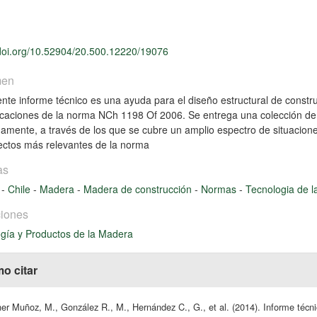
/doi.org/10.52904/20.500.12220/19076
men
ente informe técnico es una ayuda para el diseño estructural de const
icaciones de la norma NCh 1198 Of 2006. Se entrega una colección de
damente, a través de los que se cubre un amplio espectro de situacione
ectos más relevantes de la norma
as
o
-
Chile
-
Madera
-
Madera de construcción
-
Normas
-
Tecnologia de 
iones
gía y Productos de la Madera
o citar
r Muñoz, M., González R., M., Hernández C., G., et al. (2014). Informe técni