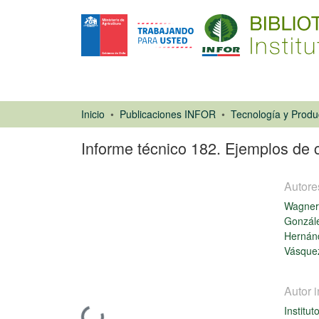
Inicio
Publicaciones INFOR
Informe técnico 182. Ejemplos de 
Autore
Wagner
Gonzále
Hernán
Vásquez
Libro
Autor i
Institut