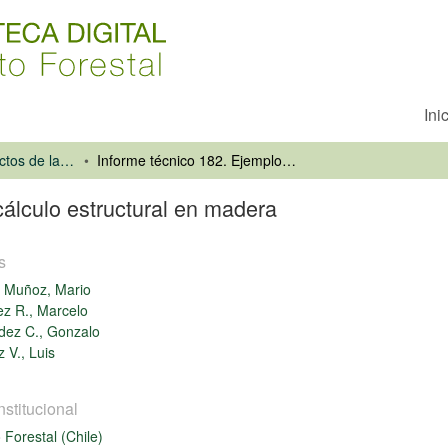
Ini
Tecnología y Productos de la Madera
Informe técnico 182. Ejemplos de cálculo estructural en madera
cálculo estructural en madera
s
 Muñoz, Mario
z R., Marcelo
dez C., Gonzalo
 V., Luis
nstitucional
o Forestal (Chile)