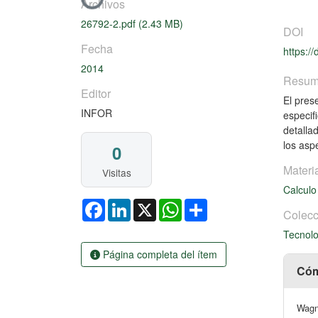
Cargando...
Archivos
26792-2.pdf
(2.43 MB)
DOI
Fecha
https:/
2014
Resu
Editor
El pres
INFOR
especif
detalla
los asp
0
Materi
Visitas
Calcul
Facebook
LinkedIn
X
WhatsApp
Share
Colecc
Tecnolo
Página completa del ítem
Cóm
Wagne