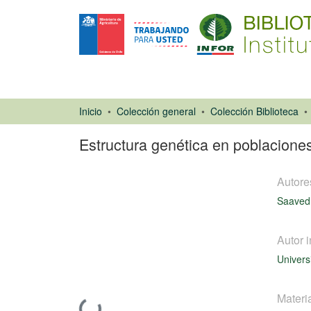
Inicio
Colección general
Colección Biblioteca
Estructura genética en poblacione
Autore
Saavedr
Autor i
Univers
Tesis
Materi