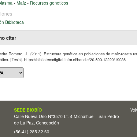
plasma
-
Maíz
-
Recursos geneticos
iones
ón Biblioteca
o citar
dra Romero, J.. (2011). Estructura genética en poblaciones de maíz-roseta u
ótico. [Tesis]. https://bibliotecadigital.infor.cl/handle/20.500.12220/19086
SEDE BIOBÍO
Vol
Calle Nueva Uno N°3570 Lt. 4 Michaihue – San Pedro
de La Paz, Concepción
(56-41) 285 32 60