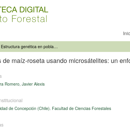
Ini
Estructura genética en poblaciones de maíz-roseta usando microsátelites: un enfoque al agrupamiento heterótico
s de maíz-roseta usando microsátelites: un enf
s
a Romero, Javier Alexis
nstitucional
idad de Concepción (Chile). Facultad de Ciencias Forestales
as