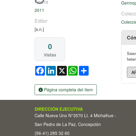
Cargando...
Fecha
Germo
2011
Colecc
Editor
Colecci
[s.n.]
Cóm
0
Saave
Visitas
heter
Facebook
LinkedIn
X
WhatsApp
Share
Página completa del ítem
DIRECCIÓN EJECUTIVA
Calle Nueva Uno N°3570 Lt. 4 Michaihue -
San Pedro de La Paz, Concepción
(56-41) 285 32 60