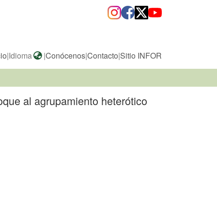
cio
|
Idioma
|
Conócenos
|
Contacto
|
Sitio INFOR
oque al agrupamiento heterótico