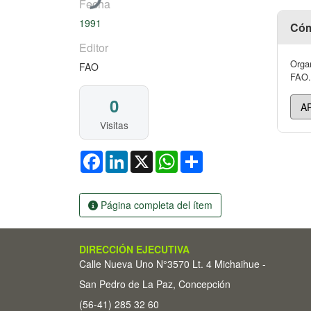
Fecha
1991
Cóm
Editor
Organ
FAO
FAO. 
0
Visitas
Facebook
LinkedIn
X
WhatsApp
Share
Página completa del ítem
DIRECCIÓN EJECUTIVA
Calle Nueva Uno N°3570 Lt. 4 Michaihue -
San Pedro de La Paz, Concepción
(56-41) 285 32 60