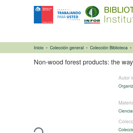
Inicio
Colección general
Colección Biblioteca
Non-wood forest products: the wa
Autor i
Organiz
Materi
Ciencia
Libro
Cargando...
Colecc
Colecci