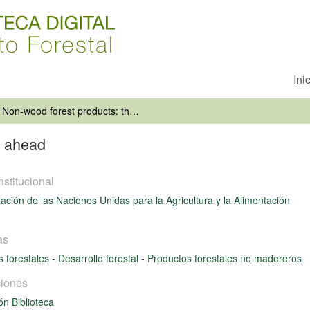
Ini
Non-wood forest products: the way ahead
y ahead
nstitucional
ación de las Naciones Unidas para la Agricultura y la Alimentación
as
s forestales
-
Desarrollo forestal
-
Productos forestales no madereros
iones
ón Biblioteca