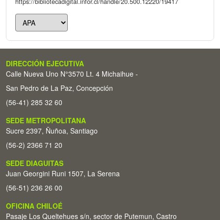
https://bibliotecadigital.infor.cl/handle/20.500.12220/19417
DIRECCIÓN EJECUTIVA
Calle Nueva Uno N°3570 Lt. 4 Michaihue -
San Pedro de La Paz, Concepción
(56-41) 285 32 60
SEDE METROPOLITANA
Sucre 2397, Ñuñoa, Santiago
(56-2) 2366 71 20
SEDE DIAGUITAS
Juan Georgini Runi 1507, La Serena
(56-51) 236 26 00
OFICINA CHILOÉ
Pasaje Los Queltehues s/n, sector de Putemun, Castro