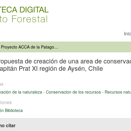
Ini
Proyecto ACCA de la Patagonia. Propuesta de creación de una area de conservación de la cultura y el ambiente de las provincias General Carrera y Capitán Prat XI región de Aysén, Chile
opuesta de creación de una area de conservaci
apitán Prat XI región de Aysén, Chile
as
ación de la naturaleza
-
Conservacion de los recursos
-
Recursos natu
iones
ón Biblioteca
o citar