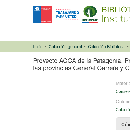
Inicio
Colección general
Colección Biblioteca
Proyecto ACCA de la Patagonia. Pr
las provincias General Carrera y C
Materi
Conserv
Colecc
Colecci
Libro
Cóm