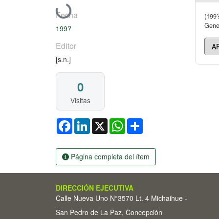
Cargando...
Fecha
(199?
Gener
199?
Editor
[s.n.]
0
Visitas
Facebook
LinkedIn
X
WhatsApp
Share
Página completa del ítem
DIRECCIÓN EJECUTIVA
Calle Nueva Uno N°3570 Lt. 4 Michaihue -
San Pedro de La Paz, Concepción