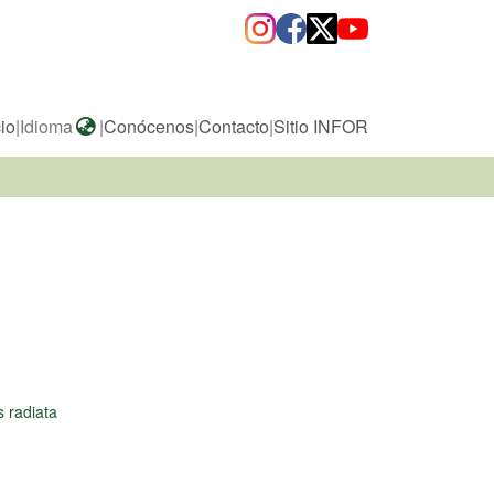
cio
|
Idioma
|
Conócenos
|
Contacto
|
Sitio INFOR
s radiata