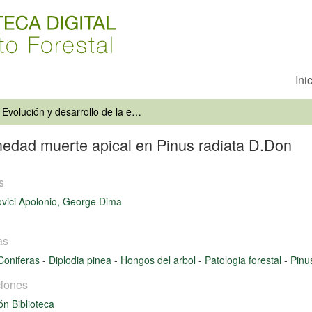
Ini
Evolución y desarrollo de la enfermedad muerte apical en Pinus radiata D.Don
rmedad muerte apical en Pinus radiata D.Don
s
vici Apolonio, George Dima
as
Coniferas
-
Diplodia pinea
-
Hongos del arbol
-
Patologia forestal
-
Pinu
iones
ón Biblioteca