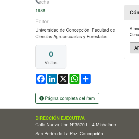
Cargando...
Fecha
1988
Cóm
Editor
Atana
Universidad de Concepción. Facultad de
Conce
Ciencias Agropecuarias y Forestales
0
Visitas
Facebook
LinkedIn
X
WhatsApp
Share
Página completa del ítem
DIRECCIÓN EJECUTIVA
Calle Nueva Uno N°3570 Lt. 4 Michaihue -
San Pedro de La Paz, Concepción