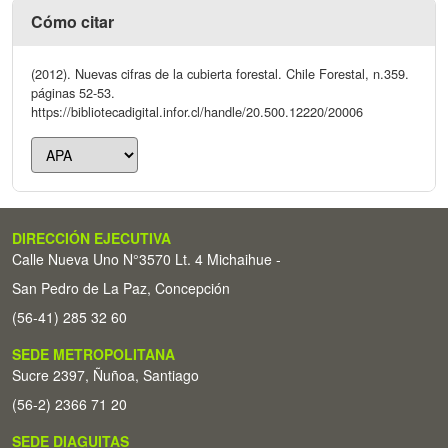
Cómo citar
(2012). Nuevas cifras de la cubierta forestal. Chile Forestal, n.359.
páginas 52-53.
https://bibliotecadigital.infor.cl/handle/20.500.12220/20006
DIRECCIÓN EJECUTIVA
Calle Nueva Uno N°3570 Lt. 4 Michaihue -
San Pedro de La Paz, Concepción
(56-41) 285 32 60
SEDE METROPOLITANA
Sucre 2397, Ñuñoa, Santiago
(56-2) 2366 71 20
SEDE DIAGUITAS