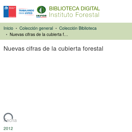
Inicio
Colección general
Colección Biblioteca
Nuevas cifras de la cubierta forestal
Nuevas cifras de la cubierta forestal
Artículo de revista
rgando...
Fecha
2012