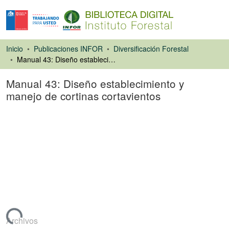
Inicio
Publicaciones INFOR
Diversificación Forestal
Manual 43: Diseño establecimiento y manejo de cortinas cortavientos
Manual 43: Diseño establecimiento y
manejo de cortinas cortavientos
Libro
gando...
Archivos