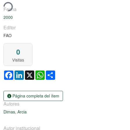
ando...
Fecha
2000
Editor
FAO
0
Visitas
Facebook
LinkedIn
X
WhatsApp
Share
Página completa del ítem
Autores
Dimas, Arcia
Autor institucional