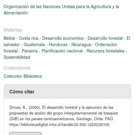
Organización de las Naciones Unidas para la Agricultura y la
Alimentación
Materias
Bélice
-
Costa rica
-
Desarrollo economico
-
Desarrollo forestal
-
El
salvador
-
Guatemala
-
Honduras
-
Nicaragua
-
Ordenación
forestal
-
Panama
-
Planificación nacional
-
Recursos forestales
-
Sostenibilidad
Colecciones
Colección Biblioteca
Cómo citar
Dimas, A.. (2000). El desarrollo forestal y la ejecución de las
propuestas de acción del grupo intergubernamental de bosques
(GIB) en los países centroamericanos. Santiago, Chile: FAO.
https://bibliotecadigital.infor.cl/handle/20.500.12220/20105