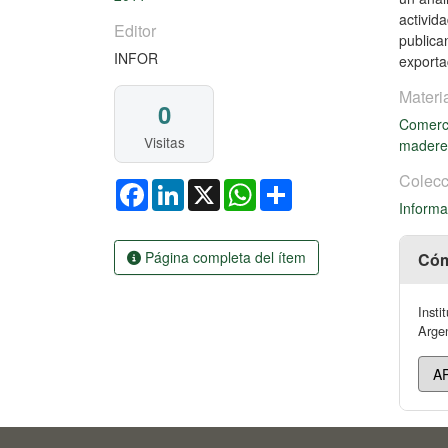
activid
Editor
publica
INFOR
exporta
Materi
0
Comerci
Visitas
madere
Colecc
Facebook
LinkedIn
X
WhatsApp
Share
Informa
Página completa del ítem
Cóm
Insti
Argen