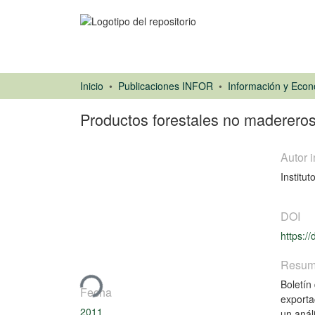
Inicio
Publicaciones INFOR
Productos forestales no madereros
Autor i
Institut
DOI
https:/
Libro
Cargando...
Resu
Boletín
Fecha
exporta
2011
un anál