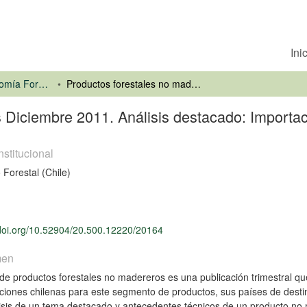
Ini
Información y Economía Forestal
Productos forestales no madereros Diciembre 2011. Análisis destacado: Importaciones de hierbas en Argentina
 Diciembre 2011. Análisis destacado: Importac
nstitucional
o Forestal (Chile)
/doi.org/10.52904/20.500.12220/20164
men
 de productos forestales no madereros es una publicación trimestral que
ciones chilenas para este segmento de productos, sus países de desti
isis de un tema destacado y antecedentes técnicos de un producto no 