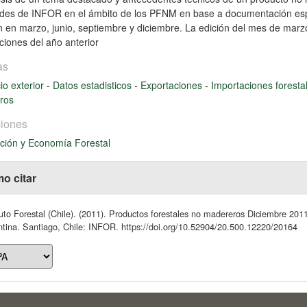
ades de INFOR en el ámbito de los PFNM en base a documentación esp
n en marzo, junio, septiembre y diciembre. La edición del mes de marzo
ciones del año anterior
as
o exterior
-
Datos estadisticos
-
Exportaciones
-
Importaciones foresta
ros
iones
ción y Economía Forestal
o citar
tuto Forestal (Chile). (2011). Productos forestales no madereros Diciembre 201
tina. Santiago, Chile: INFOR. https://doi.org/10.52904/20.500.12220/20164