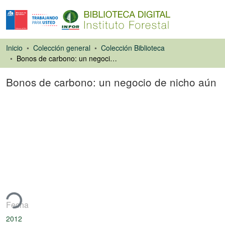
Inicio
Colección general
Colección Biblioteca
Bonos de carbono: un negocio de nicho aún
Bonos de carbono: un negocio de nicho aún
Artículo de revista
ando...
Fecha
2012