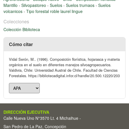
Mantillo
-
Silvopastoreo
-
Suelos
-
Suelos trumaos
-
Suelos
volcanicos
-
Tipo forestal roble laurel lingue
Colecciones
Colección Biblioteca
Cómo citar
Vidal Serón, M.. (1996). Composición florística, hojarasca y materia
orgánica en el suelo en diferentes manejos silvoagropecuarios.
Valdivia, Chile: Universidad Austral de Chile. Facultad de Ciencias
Forestales. https://bibliotecadigital.infor.cl/handle/20.500.12220/203
DIRECCIÓN EJECUTIVA
Calle Nueva Uno N°3570 Lt. 4 Michaihue -
San Pedro de La Paz, Concepción