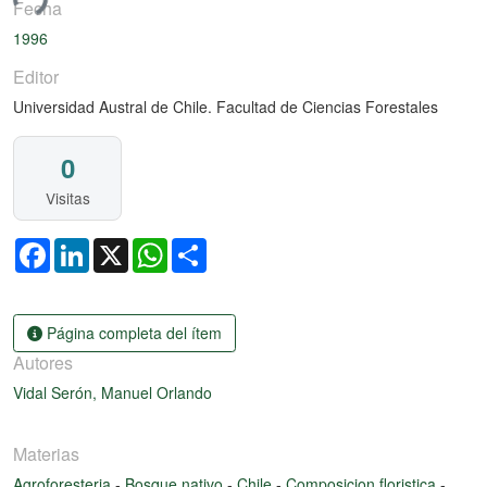
ndo...
Fecha
1996
Editor
Universidad Austral de Chile. Facultad de Ciencias Forestales
0
Visitas
Facebook
LinkedIn
X
WhatsApp
Share
Página completa del ítem
Autores
Vidal Serón, Manuel Orlando
Materias
Agroforesteria
-
Bosque nativo
-
Chile
-
Composicion floristica
-