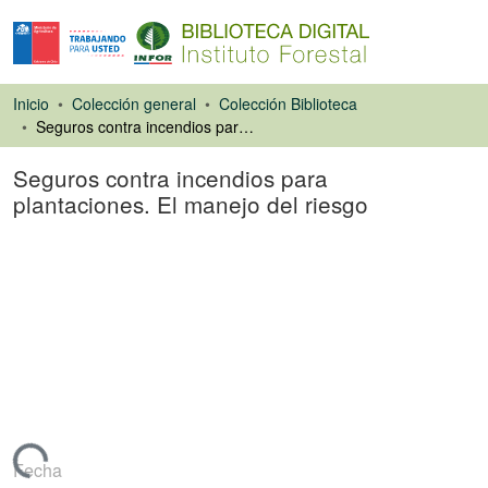
Inicio
Colección general
Colección Biblioteca
Seguros contra incendios para plantaciones. El manejo del riesgo
Seguros contra incendios para
plantaciones. El manejo del riesgo
Artículo de revista
Cargando...
Fecha