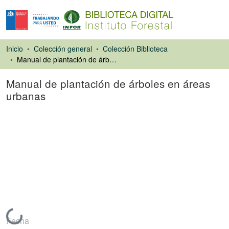
Inicio
Colección general
Colección Biblioteca
Manual de plantación de árboles en áreas urbanas
Manual de plantación de árboles en áreas
urbanas
Libro
Cargando...
Fecha